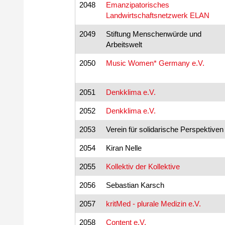
2048
Emanzipatorisches
Landwirtschaftsnetzwerk ELAN
2049
Stiftung Menschenwürde und
Arbeitswelt
2050
Music Women* Germany e.V.
2051
Denkklima e.V.
2052
Denkklima e.V.
2053
Verein für solidarische Perspektiven
2054
Kiran Nelle
2055
Kollektiv der Kollektive
2056
Sebastian Karsch
2057
kritMed - plurale Medizin e.V.
2058
Content e.V.