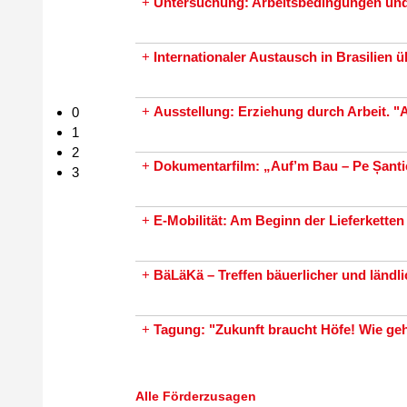
+
Untersuchung: Arbeitsbedingungen und 
+
Internationaler Austausch in Brasilien 
+
Ausstellung: Erziehung durch Arbeit. "A
0
1
2
+
Dokumentarfilm: „Auf’m Bau – Pe Șantie
3
+
E-Mobilität: Am Beginn der Lieferketten
+
BäLäKä – Treffen bäuerlicher und ländl
+
Tagung: "Zukunft braucht Höfe! Wie geht
Alle Förderzusagen