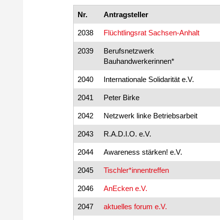
Nr.
Antragsteller
2038
Flüchtlingsrat Sachsen-Anhalt
2039
Berufsnetzwerk
Bauhandwerkerinnen*
2040
Internationale Solidarität e.V.
2041
Peter Birke
2042
Netzwerk linke Betriebsarbeit
2043
R.A.D.I.O. e.V.
2044
Awareness stärken! e.V.
2045
Tischler*innentreffen
2046
AnEcken e.V.
2047
aktuelles forum e.V.