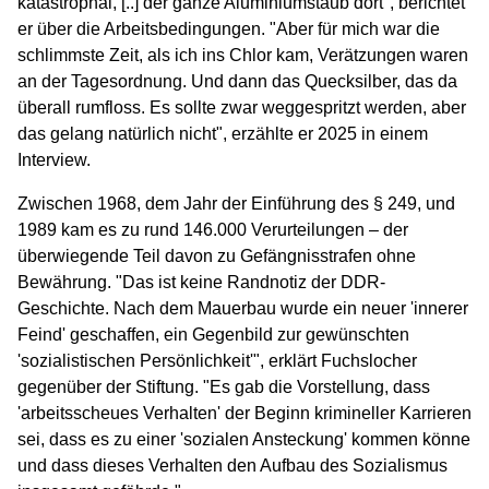
katastrophal, [..] der ganze Aluminiumstaub dort", berichtet
er über die Arbeitsbedingungen. "Aber für mich war die
schlimmste Zeit, als ich ins Chlor kam, Verätzungen waren
an der Tagesordnung. Und dann das Quecksilber, das da
überall rumfloss. Es sollte zwar weggespritzt werden, aber
das gelang natürlich nicht", erzählte er 2025 in einem
Interview.
Zwischen 1968, dem Jahr der Einführung des § 249, und
1989 kam es zu rund 146.000 Verurteilungen – der
überwiegende Teil davon zu Gefängnisstrafen ohne
Bewährung. "Das ist keine Randnotiz der DDR-
Geschichte.
Nach dem Mauerbau wurde ein neuer 'innerer
Feind' geschaffen, ein Gegenbild zur gewünschten
'sozialistischen Persönlichkeit'", erklärt Fuchslocher
gegenüber der Stiftung. "Es gab die Vorstellung, dass
'arbeitsscheues Verhalten' der Beginn krimineller Karrieren
sei, dass es zu einer 'sozialen Ansteckung' kommen könne
und dass dieses Verhalten den Aufbau des Sozialismus