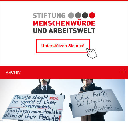
≡
ARCHIV